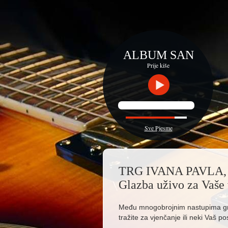
ALBUM SAN
Prije kiše
Sve Pjesme
TRG IVANA PAVLA,
Glazba uživo za Vaše 
Među mnogobrojnim nastupima grupe
tražite za vjenčanje ili neki Vaš p