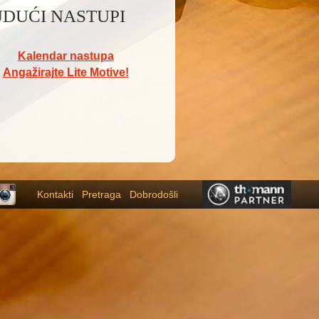
DUĆI NASTUPI
Kalendar nastupa
Angažirajte Lite Motive!
Kontakti
Pretraga
Dobrodošli