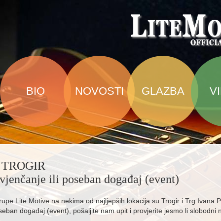
BIO
NOVOSTI
GLAZBA
V
 TROGIR
vjenčanje ili poseban događaj (event)
 Lite Motive na nekima od najljepših lokacija su Trogir i Trg Ivana P
oseban događaj (event), pošaljite nam upit i provjerite jesmo li slobodni 