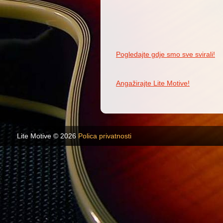
Pogledajte gdje smo sve svirali!
Angažirajte Lite Motive!
Lite Motive © 2026
Polica privatnosti