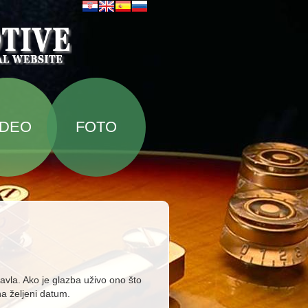
IDEO
FOTO
avla. Ako je glazba uživo ono što
na željeni datum.